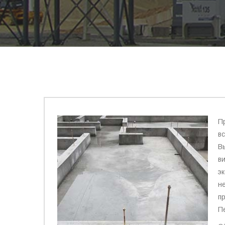
П
в
В
в
э
н
п
П