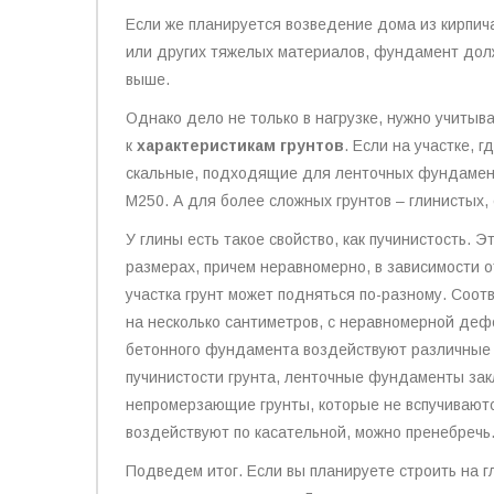
Если же планируется возведение дома из кирпича
или других тяжелых материалов, фундамент долж
выше.
Однако дело не только в нагрузке, нужно учитыв
к
характеристикам грунтов
. Если на участке, 
скальные, подходящие для ленточных фундамент
М250. А для более сложных грунтов – глинистых,
У глины есть такое свойство, как пучинистость. Э
размерах, причем неравномерно, в зависимости о
участка грунт может подняться по-разному. Соо
на несколько сантиметров, с неравномерной деф
бетонного фундамента воздействуют различные 
пучинистости грунта, ленточные фундаменты зак
непромерзающие грунты, которые не вспучиваютс
воздействуют по касательной, можно пренебречь
Подведем итог. Если вы планируете строить на г