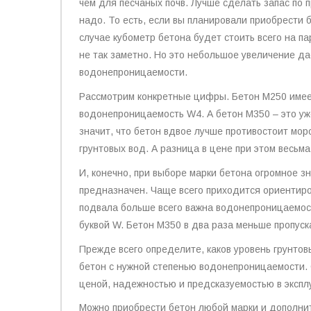
чем для песчаных почв. Лучше сделать запас по 
надо. То есть, если вы планировали приобрести 
случае кубометр бетона будет стоить всего на па
не так заметно. Но это небольшое увеличение да
водонепроницаемости.
Рассмотрим конкретные цифры. Бетон М250 имеет
водонепроницаемость W4. А бетон М350 – это уже
значит, что бетон вдвое лучше противостоит мо
грунтовых вод. А разница в цене при этом весьма
И, конечно, при выборе марки бетона огромное з
предназначен. Чаще всего приходится ориентиров
подвала больше всего важна водонепроницаемост
буквой W. Бетон М350 в два раза меньше пропуск
Прежде всего определите, каков уровень грунтовы
бетон с нужной степенью водонепроницаемости. 
ценой, надежностью и предсказуемостью в экспл
Можно приобрести бетон любой марки и дополнит