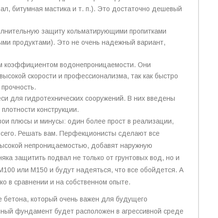
л, битумная мастика и т. п.). Это достаточно дешевый
полнительную защиту кольматирующими пропитками
ми продуктами). Это не очень надежный вариант,
им коэффициентом водонепроницаемости. Они
высокой скорости и профессионализма, так как быстро
прочность.
еси для гидротехнических сооружений. В них введены
плотности конструкции.
свои плюсы и минусы: один более прост в реализации,
всего. Решать вам. Перфекционисты сделают все
 высокой непроницаемостью, добавят наружную
яка защитить подвал не только от грунтовых вод, но и
М100 или М150 и будут надеяться, что все обойдется. А
ко в сравнении и на собственном опыте.
 бетона, который очень важен для будущего
нный фундамент будет расположен в агрессивной среде