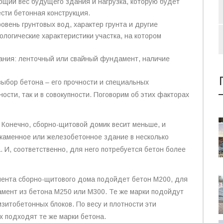
бщий вес будущего здания и нагрузка, которую будет
ести бетонная конструкция.
ровень грунтовых вод, характер грунта и другие
еологические характеристики участка, на котором
ания: ленточный или свайный фундамент, наличие
выбор бетона – его прочности и специальных
ности, так и в совокупности. Поговорим об этих факторах
 Конечно, сборно-щитовой домик весит меньше, и
 каменное или железобетонное здание в несколько
 И, соответственно, для него потребуется бетон более
мента сборно-щитового дома подойдет бетон М200, для
мент из бетона М250 или М300. Те же марки подойдут
мзитобетонных блоков. По весу и плотности эти
х подходят те же марки бетона.