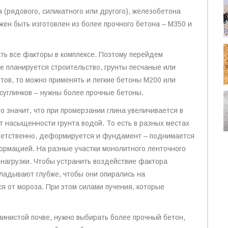
 (рядового, силикатного или другого), железобетона
ен быть изготовлен из более прочного бетона – М350 и
ать все факторы в комплексе. Поэтому перейдем
где планируется строительство, грунты песчаные или
ов, то можно применять и легкие бетоны М200 или
 суглинков – нужны более прочные бетоны.
то значит, что при промерзании глина увеличивается в
т насыщенности грунта водой. То есть в разных местах
тветственно, деформируется и фундамент – поднимается
ормацией. На разные участки монолитного ленточного
нагрузки. Чтобы устранить воздействие фактора
ладывают глубже, чтобы они опирались на
я от мороза. При этом силами пучения, которые
.
линистой почве, нужно выбирать более прочный бетон,