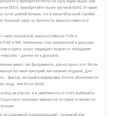
прочности и приобрести бетон на одну марку выше, чем
бетон М250, приобретайте более прочный М350. В таком
ру сотен рублей больше, что в масштабах всей стройки
ет большой запас по прочности, морозостойкости и
 такие показатели: морозостойкость F100 и
 F200 и W8. Увеличение этих показателей в два раза
розам и вдвое лучше защищает подвал от попадания
 невысока – далеко не в два раза.
начение имеет тип фундамента, для которого этот бетон
аться на такой критерий, как наличие подвала. Для
ь – фактор, который в маркировке бетона обозначается
ает воду, чем бетон М250.
х вод на участке, и в зависимости от этого выбирайте
Существует несколько вариантов, которые отличаются
уатации.
ь его наружной гидроизоляцией – рулонной или