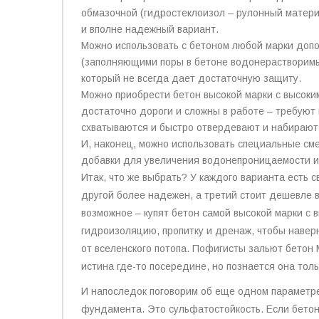
обмазочной (гидростеклоизол – рулонный материа
и вполне надежный вариант.
Можно использовать с бетоном любой марки до
(заполняющими поры в бетоне водонерастворимы
который не всегда дает достаточную защиту.
Можно приобрести бетон высокой марки с высок
достаточно дороги и сложны в работе – требуют 
схватываются и быстро отвердевают и набирают 
И, наконец, можно использовать специальные см
добавки для увеличения водонепроницаемости и 
Итак, что же выбрать? У каждого варианта есть 
другой более надежен, а третий стоит дешевле 
возможное – купят бетон самой высокой марки с
гидроизоляцию, пропитку и дренаж, чтобы наверн
от вселенского потопа. Пофигисты зальют бетон 
истина где-то посередине, но познается она толь
И напоследок поговорим об еще одном параметре
фундамента. Это сульфатостойкость. Если бето