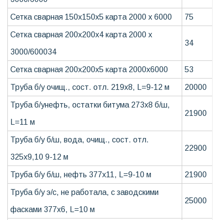
Сетка сварная 150х150х5 карта 2000 х 6000
75
Сетка сварная 200х200х4 карта 2000 х
34
3000/600034
Сетка сварная 200х200х5 карта 2000х6000
53
Труба б/у очищ., сост. отл. 219х8, L=9-12 м
20000
Труба б/унефть, остатки битума 273х8 б/ш,
21900
L=11 м
Труба б/у б/ш, вода, очищ., сост. отл.
22900
325х9,10 9-12 м
Труба б/у б/ш, нефть 377х11, L=9-10 м
21900
Труба б/у э/с, не работала, с заводскими
25000
фасками 377х6, L=10 м