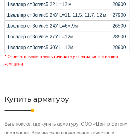
Швеллер ст3сп/пс5 22 L=12 м
28900
Швеллер ст3сп/пс5 24У L=11; 11,5; 11,7; 12 м
27900
Швеллер ст3сп/пс5 24У L=6м;9м
26500
Швеллер ст3сп/пс5 27У L=12м
28900
Швеллер ст3сп/пс5 30У L=12м
28900
* Окончательные цены уточняйте у специалистов нашей
компании.
Купить арматуру
Вы в поиске, где купить арматуру. ООО «Центр Бетон»
предлагает Вам высокое проверенное качество и