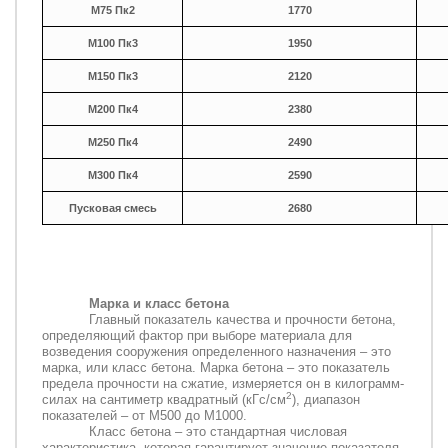
М75 Пк2
1770
М100 Пк3
1950
М150 Пк3
2120
М200 Пк4
2380
М250 Пк4
2490
М300 Пк4
2590
Пусковая смесь
2680
Марка и класс бетона
Главный показатель качества и прочности бетона,
определяющий фактор при выборе материала для
возведения сооружения определенного назначения – это
марка, или класс бетона. Марка бетона – это показатель
предела прочности на сжатие, измеряется он в килограмм-
2
силах на сантиметр квадратный (кГс/см
), диапазон
показателей – от М500 до М1000.
Класс бетона – это стандартная числовая
характеристика, которая гарантирует значение показателя