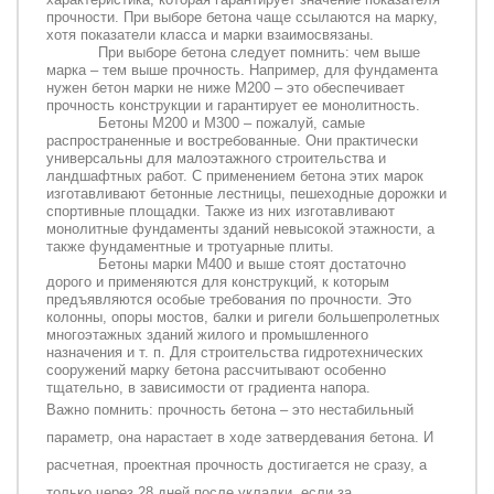
прочности. При выборе бетона чаще ссылаются на марку,
хотя показатели класса и марки взаимосвязаны.
При выборе бетона следует помнить: чем выше
марка – тем выше прочность. Например, для фундамента
нужен бетон марки не ниже М200 – это обеспечивает
прочность конструкции и гарантирует ее монолитность.
Бетоны М200 и М300 – пожалуй, самые
распространенные и востребованные. Они практически
универсальны для малоэтажного строительства и
ландшафтных работ. С применением бетона этих марок
изготавливают бетонные лестницы, пешеходные дорожки и
спортивные площадки. Также из них изготавливают
монолитные фундаменты зданий невысокой этажности, а
также фундаментные и тротуарные плиты.
Бетоны марки М400 и выше стоят достаточно
дорого и применяются для конструкций, к которым
предъявляются особые требования по прочности. Это
колонны, опоры мостов, балки и ригели большепролетных
многоэтажных зданий жилого и промышленного
назначения и т. п. Для строительства гидротехнических
сооружений марку бетона рассчитывают особенно
тщательно, в зависимости от градиента напора.
Важно помнить: прочность бетона – это нестабильный
параметр, она нарастает в ходе затвердевания бетона. И
расчетная, проектная прочность достигается не сразу, а
только через 28 дней после укладки, если за