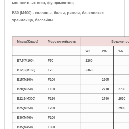
монолитных стен, фундаментов;
B30 (M400) - колонны, балки, ригели, банковские
хранилища, бассейны
Марка(Класс)
Морозостойкость
Водонепр
W2
W4
W6
B7,5(М100)
F50
2260
В12,5(М150)
F75
2360
В15(М200)
F100
2605
В20(М250)
F150
2710
2730
B22,5(М300)
F150
2790
2830
В25(М350)
F200
2900
В30(М400)
F200
В35(М450)
F300