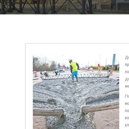
Д
п
п
д
м
П
м
п
в
к