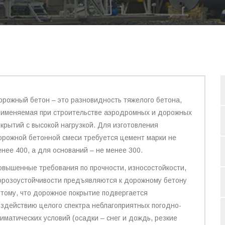
орожный бетон – это разновидность тяжелого бетона,
рименяемая при строительстве аэродромных и дорожных
окрытий с высокой нагрузкой. Для изготовления
орожной бетонной смеси требуется цемент марки не
енее 400, а для оснований – не менее 300.
овышенные требования по прочности, износостойкости,
орозоустойчивости предъявляются к дорожному бетону
отому, что дорожное покрытие подвергается
оздействию целого спектра неблагоприятных погодно-
лиматических условий (осадки – снег и дождь, резкие