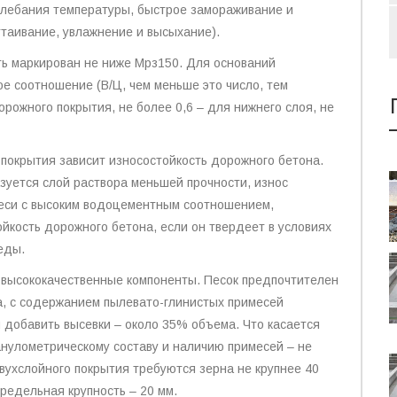
олебания температуры, быстрое замораживание и
ттаивание, увлажнение и высыхание).
ь маркирован не ниже Мрз150. Для оснований
 соотношение (В/Ц, чем меньше это число, тем
орожного покрытия, не более 0,6 – для нижнего слоя, не
 покрытия зависит износостойкость дорожного бетона.
зуется слой раствора меньшей прочности, износ
меси с высоким водоцементным соотношением,
ойкость дорожного бетона, если он твердеет в условиях
еды.
 высококачественные компоненты. Песок предпочтителен
на, с содержанием пылевато-глинистых примесей
 добавить высевки – около 35% объема. Что касается
анулометрическому составу и наличию примесей – не
вухслойного покрытия требуются зерна не крупнее 40
предельная крупность – 20 мм.