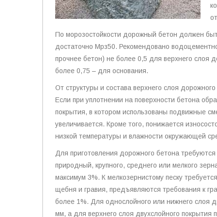
к
о
По морозостойкости дорожный бетон должен быт
достаточно Мрз50. Рекомендовано водоцементное
прочнее бетон) не более 0,5 для верхнего слоя д
более 0,75 – для основания.
От структуры и состава верхнего слоя дорожного
Если при уплотнении на поверхности бетона обра
покрытия, в котором использованы подвижные с
увеличивается. Кроме того, понижается износост
низкой температуры и влажности окружающей ср
Для приготовления дорожного бетона требуются
природный, крупного, среднего или мелкого зер
максимум 3%. К мелкозернистому песку требуется
щебня и гравия, предъявляются требования к гр
более 1%. Для однослойного или нижнего слоя д
мм, а для верхнего слоя двухслойного покрытия 