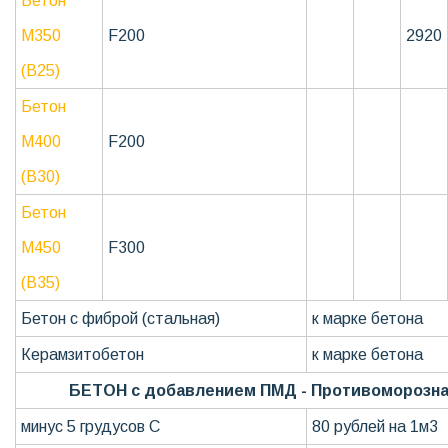
Бетон
М350
F200
2920
(В25)
Бетон
М400
F200
(В30)
Бетон
М450
F300
(В35)
Бетон с фиброй (стальная)
к марке бетона
Керамзитобетон
к марке бетона
БЕТОН с добавлением ПМД - Противоморозна
минус 5 грудусов С
80 рублей на 1м3