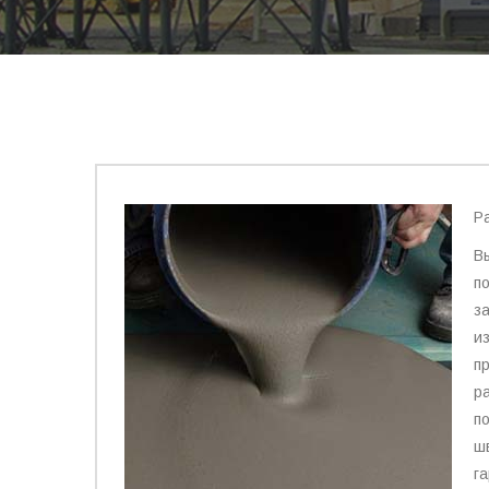
Р
В
п
з
из
п
р
п
ш
г